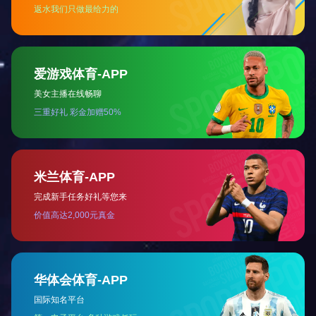
挤压机
撕碎机